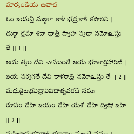
మార్కండేయ ఉవాచ
ఓం జయన్తీ మఙ్గళా కాళీ భద్రకాళీ కపాలినీ |
దుర్గా క్షమా శివా ధాత్రీ స్వాహా స్వధా నమోఽస్తు
తే || 1 ||
జయ త్వం దేవి చాముండే జయ భూతార్తిహారిణి |
జయ సర్వగతే దేవి కాళరాత్రి నమోఽస్తు తే || 2 ||
మధుకైటభవిద్రావివిధాతృవరదే నమః |
రూపం దేహి జయం దేహి యశో దేహి ద్విషో జహి
|| 3 ||