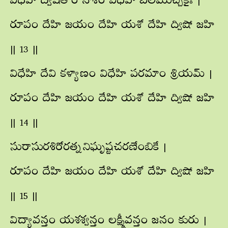
విధేహి ద్విషతాం నాశం విధేహి బలముచ్చకైః |
రూపం దేహి జయం దేహి యశో దేహి ద్విషో జహి
|| 13 ||
విధేహి దేవి కళ్యాణం విధేహి పరమాం శ్రియమ్ |
రూపం దేహి జయం దేహి యశో దేహి ద్విషో జహి
|| 14 ||
సురాసురశిరోరత్ననిఘృష్టచరణేంబికే |
రూపం దేహి జయం దేహి యశో దేహి ద్విషో జహి
|| 15 ||
విద్యావన్తం యశశ్వన్తం లక్ష్మీవన్తం జనం కురు |