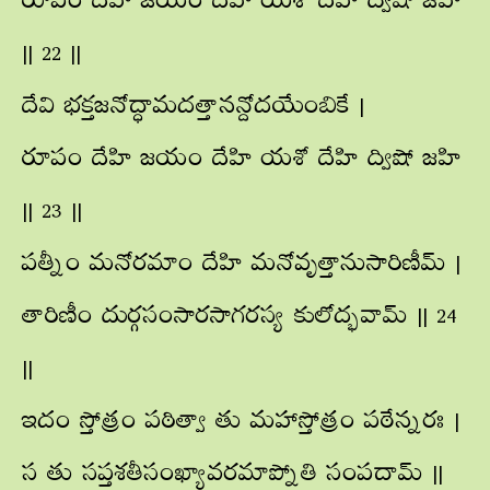
రూపం దేహి జయం దేహి యశో దేహి ద్విషో జహి
|| 22 ||
దేవి భక్తజనోద్ధామదత్తానన్దోదయేంబికే |
రూపం దేహి జయం దేహి యశో దేహి ద్విషో జహి
|| 23 ||
పత్నీం మనోరమాం దేహి మనోవృత్తానుసారిణీమ్ |
తారిణీం దుర్గసంసారసాగరస్య కులోద్భవామ్ || 24
||
ఇదం స్తోత్రం పఠిత్వా తు మహాస్తోత్రం పఠేన్నరః |
స తు సప్తశతీసంఖ్యావరమాప్నోతి సంపదామ్ ||