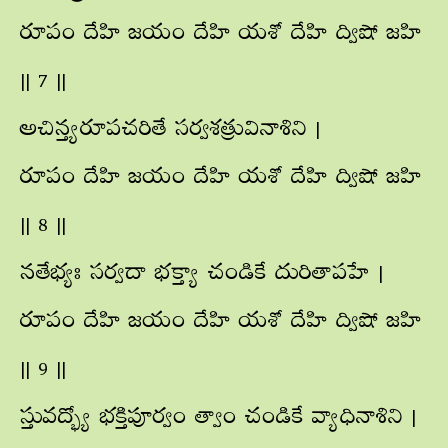
రూపం దేహి జయం దేహి యశో దేహి ద్విషో జహి
|| 7 ||
అచిన్త్యరూపచరితే సర్వశత్రువినాశిని |
రూపం దేహి జయం దేహి యశో దేహి ద్విషో జహి
|| 8 ||
నతేభ్యః సర్వదా భక్త్యా చండికే దురితాపహే |
రూపం దేహి జయం దేహి యశో దేహి ద్విషో జహి
|| 9 ||
స్తువద్భ్యో భక్తిపూర్వం త్వాం చండికే వ్యాధినాశిని |