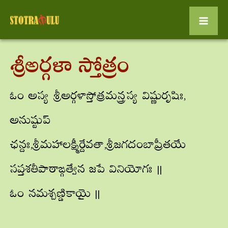
Mai
Skip
to
Men
శ్రీఅర్గళా స్తోత్రం
content
ఓం అస్య శ్రీఅర్గళాస్తోత్రమన్త్రస్య విష్ణురృషిః,
అనుష్టుప్
ఛన్దః,శ్రీమహాలక్ష్మీర్దేవతా,శ్రీజగదంబాప్రీతయే
సప్తశతీపాఠాఙ్గత్వేన జపే వినియోగః ||
ఓం నమశ్చణ్డికాయై ||