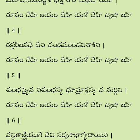
మహిషాసురనిర్ణాశి భక్తానాం సుఖదే నమః |
రూపం దేహి జయం దేహి యశో దేహి ద్విషో జహి
|| 4 ||
రక్తబీజవధే దేవి చండముండవినాశిని |
రూపం దేహి జయం దేహి యశో దేహి ద్విషో జహి
|| 5 ||
శుంభస్యైవ నిశుంభస్య ధూమ్రాక్షస్య చ మర్దిని |
రూపం దేహి జయం దేహి యశో దేహి ద్విషో జహి
|| 6 ||
వన్దితాఙ్ఘ్రియుగే దేవి సర్వసౌభాగ్యదాయిని |