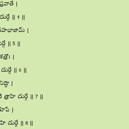
్రవాతే |
ర్గే || 4 ||
దేహభాజామ్ |
గే || 5 ||
్రోః |
ుర్గే || 6 ||
ష్ఠా |
రాహి దుర్గే || 7 ||
రూపే |
 దుర్గే || 8 ||