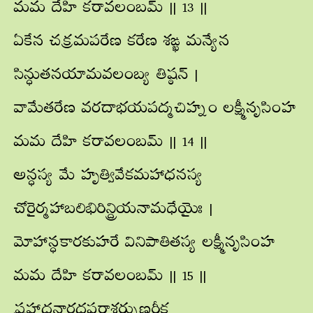
మమ దేహి కరావలంబమ్ || 13 ||
ఏకేన చక్రమపరేణ కరేణ శఙ్ఖ మన్యేన
సిన్ధుతనయామవలంబ్య తిష్ఠన్ |
వామేతరేణ వరదాభయపద్మచిహ్నం లక్ష్మీనృసింహ
మమ దేహి కరావలంబమ్ || 14 ||
అన్ధస్య మే హృత్వివేకమహాధనస్య
చోరైర్మహాబలిభిరిన్ద్రియనామధేయైః |
మోహాన్ధకారకుహరే వినిపాతితస్య లక్ష్మీనృసింహ
మమ దేహి కరావలంబమ్ || 15 ||
ప్రహ్లాదనారదపరాశర్పుణ్డరీక