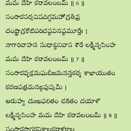
మమ దేహి కరావలంబమ్ || 6 ||
సంసారసర్పవిషదిగ్ధమహోగ్రతీవ్ర
దంష్ట్రాగ్రకోటిపరిదష్టవినష్టమూర్తేః |
నాగారివాహన సుధాబ్ధినివాస శౌరే లక్ష్మీనృసింహ
మమ దేహి కరావలంబమ్ || 7 ||
సంసారవృక్షమఘబీజమనన్తకర్మ శాఖాయుతం
కరణపత్రమనఙ్గపుష్పమ్ |
ఆరుహ్య దుఃఖఫలితం చకితం దయాళో
లక్ష్మీనృసింహ మమ దేహి కరావలంబమ్ || 8 ||
సంసారసాగరవిశాలకరాళకాల