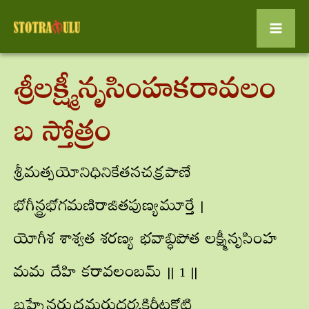
Mai
Skip
to
Men
శ్రీలక్ష్మీనృసింహకరావలం
content
బ స్తోత్రం
శ్రీమత్పయోనిధినికేతనచక్రపాణే
భోగీన్ద్రభోగమణిరాజితపుణ్యమూర్తే |
యోగీశ శాశ్వత శరణ్య భవాబ్ధిపోత లక్ష్మీనృసింహ
మమ దేహి కరావలంబమ్ || 1 ||
బ్రహ్మేన్ద్రరుద్రమరుదర్కకిరీటకోటి