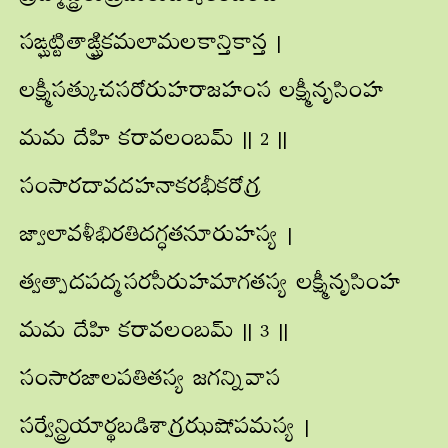
సఙ్ఘట్టితాఙ్ఘ్రికమలామలకాన్తికాన్త |
లక్ష్మీసత్కుచసరోరుహరాజహంస లక్ష్మీనృసింహ
మమ దేహి కరావలంబమ్ || 2 ||
సంసారదావదహనాకరభీకరోగ్ర
జ్వాలావళీభిరతిదగ్ధతనూరుహస్య |
త్వత్పాదపద్మసరసీరుహమాగతస్య లక్ష్మీనృసింహ
మమ దేహి కరావలంబమ్ || 3 ||
సంసారజాలపతితస్య జగన్నివాస
సర్వేన్ద్రియార్థబడిశాగ్రఝషోపమస్య |