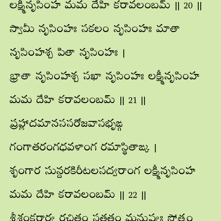
లక్ష్మీనృసింహ మమ దేహి కరావలంబమ్ || 20 ||
స్వామీ నృసింహః సకలం నృసింహః మాతా
నృసింహశ్చ పితా నృసింహః |
భ్రాతా నృసింహశ్చ సఖా నృసింహః లక్ష్మీనృసింహ
మమ దేహి కరావలంబమ్ || 21 ||
ప్రహ్లాదమానససరోజవాసభృఙ్గ
గంగాతరంగధవళాంగ రమాస్థితాఙ్క |
శృంగార సున్దరకిరీటలసద్వరాంగ లక్ష్మీనృసింహ
మమ దేహి కరావలంబమ్ || 22 ||
శ్రీశంకరార్య రచితం సతతం మనుష్యః స్తోత్రం