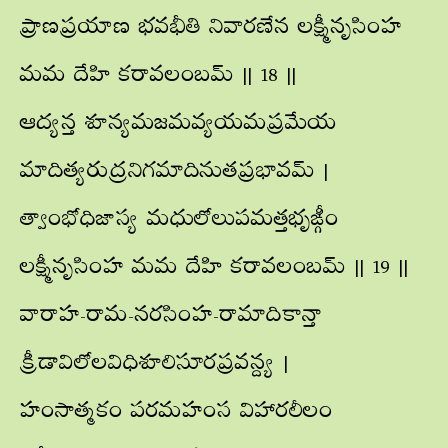
ప్రాణప్రయాణ భవభీతి నివారణేన లక్ష్మీనృసింహ
మమ దేహి కరావలంబమ్ || 18 ||
ఆద్యన్త శూన్యమజమవ్యయమప్రమేయ
మాదిత్యరుద్రనిగమాదినుతప్రభావమ్ |
త్వాంభోధిజాస్య మధులోలుపమత్తభృఙ్గీం
లక్ష్మీనృసింహ మమ దేహి కరావలంబమ్ || 19 ||
వారాహ-రామ-నరసింహ-రామాదికాన్తా
క్రీడావిలోలవిధిశూలిసూరప్రవన్ద్య |
హంసాత్మకం పరమహంస విహారలీలం