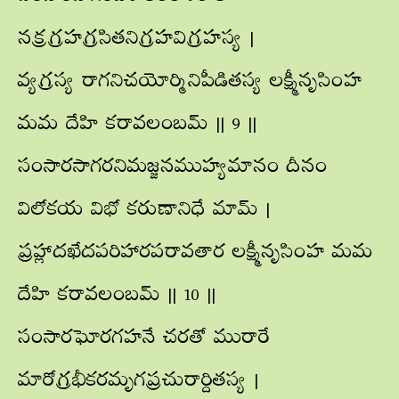
నక్రగ్రహగ్రసితనిగ్రహవిగ్రహస్య |
వ్యగ్రస్య రాగనిచయోర్మినిపీడితస్య లక్ష్మీనృసింహ
మమ దేహి కరావలంబమ్ || 9 ||
సంసారసాగరనిమజ్జనముహ్యమానం దీనం
విలోకయ విభో కరుణానిధే మామ్ |
ప్రహ్లాదఖేదపరిహారపరావతార లక్ష్మీనృసింహ మమ
దేహి కరావలంబమ్ || 10 ||
సంసారఘోరగహనే చరతో మురారే
మారోగ్రభీకరమృగప్రచురార్దితస్య |