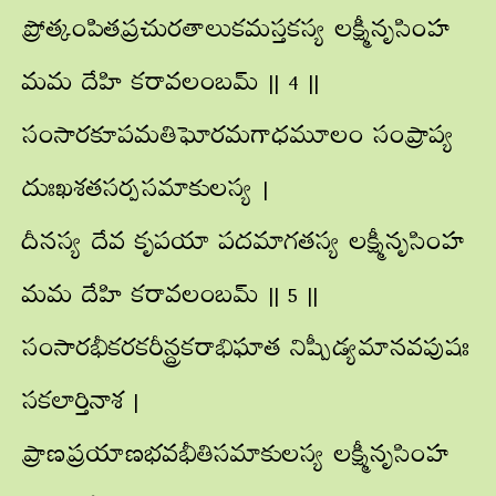
ప్రోత్కంపితప్రచురతాలుకమస్తకస్య లక్ష్మీనృసింహ
మమ దేహి కరావలంబమ్ || 4 ||
సంసారకూపమతిఘోరమగాధమూలం సంప్రాప్య
దుఃఖశతసర్పసమాకులస్య |
దీనస్య దేవ కృపయా పదమాగతస్య లక్ష్మీనృసింహ
మమ దేహి కరావలంబమ్ || 5 ||
సంసారభీకరకరీన్ద్రకరాభిఘాత నిష్పీడ్యమానవపుషః
సకలార్తినాశ |
ప్రాణప్రయాణభవభీతిసమాకులస్య లక్ష్మీనృసింహ