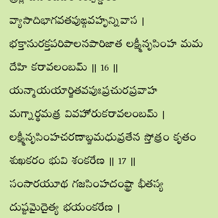
వ్యాసాదిభాగవతపుఙ్గవహృన్నివాస |
భక్తానురక్తపరిపాలనపారిజాత లక్ష్మీనృసింహ మమ
దేహి కరావలంబమ్ || 16 ||
యన్మాయయార్జితవపుఃప్రచురప్రవాహ
మగ్నార్థమత్ర వివహోరుకరావలంబమ్ |
లక్ష్మీనృసింహచరణాబ్జమధువ్రతేన స్తోత్రం కృతం
శుఖకరం భువి శంకరేణ || 17 ||
సంసారయూథ గజసింహదంష్ట్రా భీతస్య
దుష్టమైదైత్య భయంకరేణ |