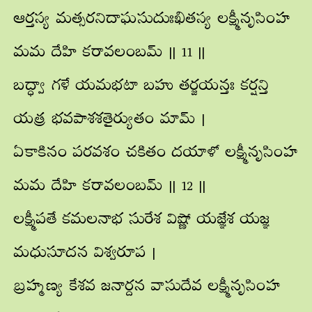
ఆర్తస్య మత్సరనిదాఘసుదుఃఖితస్య లక్ష్మీనృసింహ
మమ దేహి కరావలంబమ్ || 11 ||
బద్ధ్వా గళే యమభటా బహు తర్జయన్తః కర్షన్తి
యత్ర భవపాశశతైర్యుతం మామ్ |
ఏకాకినం పరవశం చకితం దయాళో లక్ష్మీనృసింహ
మమ దేహి కరావలంబమ్ || 12 ||
లక్ష్మీపతే కమలనాభ సురేశ విష్ణో యజ్ఞేశ యజ్ఞ
మధుసూదన విశ్వరూప |
బ్రహ్మణ్య కేశవ జనార్దన వాసుదేవ లక్ష్మీనృసింహ