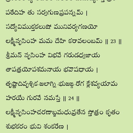
పఠేదిహ తు సర్వగుణప్రపన్నమ్ |
సద్యోవిముక్తకలుషో మునివర్యగణయో
లక్ష్మీనృసింహ మమ దేహి కరావలంబమ్ || 23 ||
శ్రీమన్ నృసింహ విభవే గరుడధ్వజాయ
తాపత్రయోపశమనాయ భవౌషధాయ |
తృష్ణాదివృశ్చిక-జలాగ్ని-భుజఙ్గ-రోగ క్లేశవ్యయామ
హరయే గురవే నమస్తే || 24 ||
లక్ష్మీనృసింహచరణాబ్జమధువ్రతేన స్తోత్రం కృతం
శుభకరం భువి శంకరేణ |