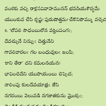
వంకకు వచ్చి రాక్షసవివాహమునన్ భవదీయశౌర్యమే
యుంకువ చేసి కృష్ణ! పురుషోత్తమ! చేకొనిపొమ్ము వచ్చెద
6. ‘లోపలి సౌధంబులోన వర్తింపంగఁ;
దేవచ్చునే నిన్నుఁ దెత్తునేని
గావలివారలఁ గల బంధువులఁ జంపి;
కాని తేరా’ దని కమలనయన!
భావించెదేని యుపాయంబు చెప్పెద;
నాలింపు కులదేవయాత్రఁ జేసి
నగరంబు వెలువడి నగజాతకును మ్రొక్కఁ;