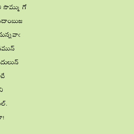
 సొమ్ము గో
 పదాంబుజ
నున్నవాఁ
పమున్
ాదులున్
చే
ని
ల్.
ో!