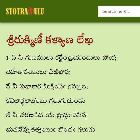
Skip
SEARCH
FOR:
to
శ్రీరుక్మిణీ కళ్యాణ లేఖ
content
1. ఏ నీ గుణములు కర్ణేంద్రియంబులు సోఁక;
దేహతాపంబులు దీఱిపోవు
నే నీ శుభాకార మీక్షింపఁ గన్నుల;
కఖిలార్థలాభంబు గలుగుచుండు
నే నీ చరణసేవ యే ప్రొద్దు చేసిన;
భువనోన్నతత్వంబుఁ బొందఁ గలుగు