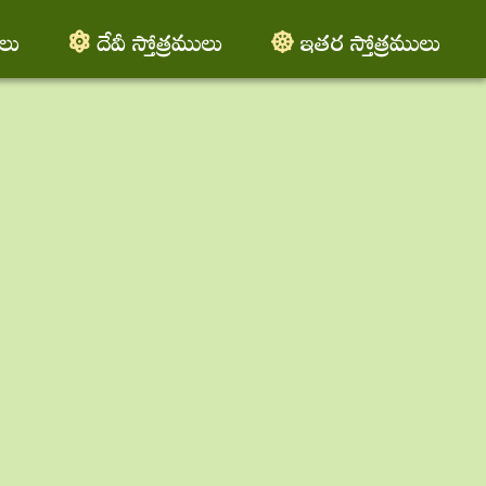
ులు
దేవీ స్తోత్రములు
ఇతర స్తోత్రములు